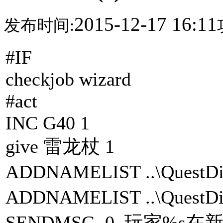
2015-12-17 16:11
发布时间:
#IF
checkjob wizard
#act
INC G40 1
give 雷龙杖 1
ADDNAMELIST ..\Ques
ADDNAMELIST ..\Ques
SENDMSG 0 玩家%