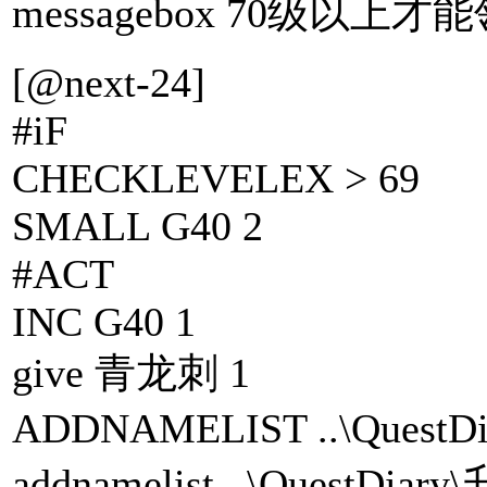
messagebox 70级
[@next-24]
#iF
CHECKLEVELEX > 69
SMALL G40 2
#ACT
INC G40 1
give 青龙刺 1
ADDNAMELIST ..\Ques
addnamelist ..\QuestD