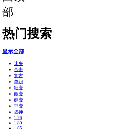
热门搜索
显示全部
迷失
合击
复古
单职
轻变
微变
超变
中变
战神
1.76
1.80
1.85