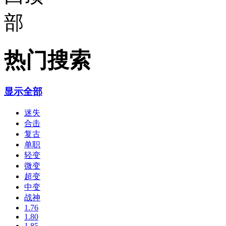
热门搜索
显示全部
迷失
合击
复古
单职
轻变
微变
超变
中变
战神
1.76
1.80
1.85