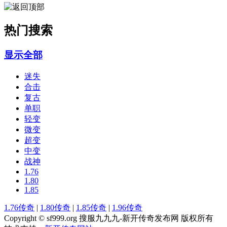
热门搜索
显示全部
迷失
合击
复古
单职
轻变
微变
超变
中变
战神
1.76
1.80
1.85
1.76传奇
|
1.80传奇
|
1.85传奇
|
1.96传奇
Copyright © sf999.org 搜服九九九-新开传奇发布网 版权所有