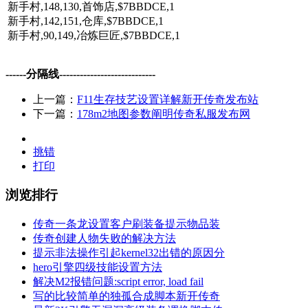
新手村,148,130,首饰店,$7BBDCE,1
新手村,142,151,仓库,$7BBDCE,1
新手村,90,149,冶炼巨匠,$7BBDCE,1
------分隔线----------------------------
上一篇：
F11生存技艺设置详解新开传奇发布站
下一篇：
178m2地图参数阐明传奇私服发布网
挑错
打印
浏览排行
传奇一条龙设置客户刷装备提示物品装
传奇创建人物失败的解决方法
提示非法操作引起kernel32出错的原因分
hero引擎四级技能设置方法
解决M2报错问题:script error, load fail
写的比较简单的独孤合成脚本新开传奇