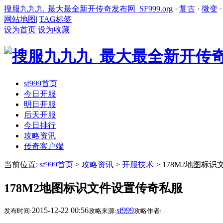
搜服九九九_最大最全新开传奇发布网_SF999.org
·
复古
·
微变
网站地图
|
TAG标签
设为首页
设为收藏
sf999首页
今日开服
明日开服
后天开服
今日排行
攻略资讯
传奇客户端
当前位置:
sf999首页
>
攻略资讯
>
开服技术
> 178M2地图标
178M2地图标识文件设置传奇私服
2015-12-22 00:56
sf999
发布时间:
攻略来源:
攻略作者: