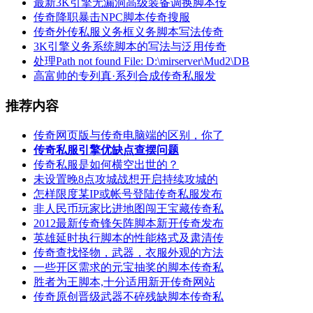
最新3K引擎无漏洞高级装备调换脚本传
传奇降职暴击NPC脚本传奇搜服
传奇外传私服义务框义务脚本写法传奇
3K引擎义务系统脚本的写法与泛用传奇
处理Path not found File: D:\mirserver\Mud2\DB
高富帅的专列真·系列合成传奇私服发
推荐内容
传奇网页版与传奇电脑端的区别，你了
传奇私服引擎优缺点查摆问题
传奇私服是如何横空出世的？
未设置晚8点攻城战想开启持续攻城的
怎样限度某IP或帐号登陆传奇私服发布
非人民币玩家比进地图闯王宝藏传奇私
2012最新传奇锋矢阵脚本新开传奇发布
英雄延时执行脚本的性能格式及肃清传
传奇查找怪物，武器，衣服外观的方法
一些开区需求的元宝抽奖的脚本传奇私
胜者为王脚本,十分适用新开传奇网站
传奇原创晋级武器不碎残缺脚本传奇私