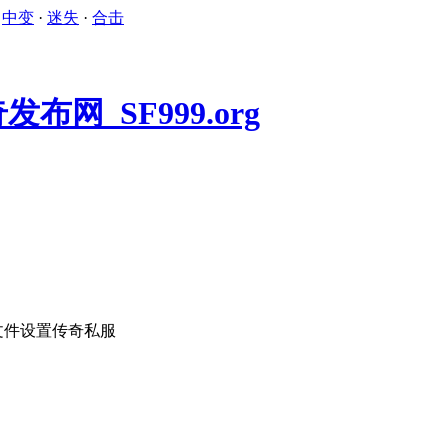
·
中变
·
迷失
·
合击
识文件设置传奇私服