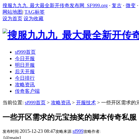
搜服九九九_最大最全新开传奇发布网_SF999.org
·
复古
·
微变
网站地图
|
TAG标签
设为首页
设为收藏
sf999首页
今日开服
明日开服
后天开服
今日排行
攻略资讯
传奇客户端
当前位置:
sf999首页
>
攻略资讯
>
开服技术
> 一些开区需求的
一些开区需求的元宝抽奖的脚本传奇私服
2015-12-23 08:47
sf999
发布时间:
攻略来源:
攻略作者:
[@main]