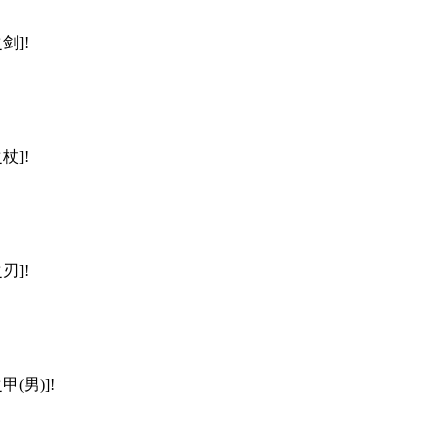
剑]!
杖]!
刃]!
(男)]!