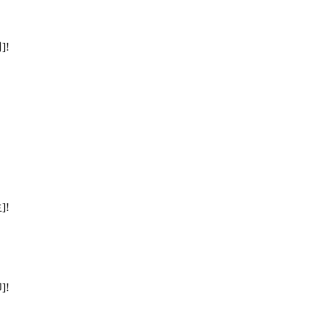
]!
]!
]!