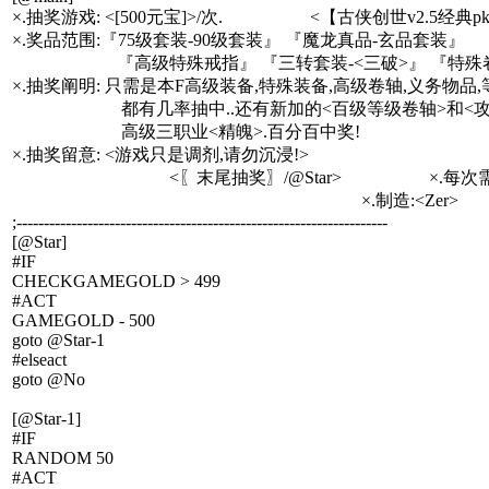
×.抽奖游戏: <[500元宝]>/次. <【古侠创世v2.5经典p
×.奖品范围:『75级套装-90级套装』 『魔龙真品-玄品套装』
『高级特殊戒指』 『三转套装-<三破>』 『特殊
×.抽奖阐明: 只需是本F高级装备,特殊装备,高级卷轴,义务物品,
都有几率抽中..还有新加的<百级等级卷轴>和<攻击卷
高级三职业<精魄>.百分百中奖!
×.抽奖留意: <游戏只是调剂,请勿沉浸!>
<〖末尾抽奖〗/@Star> ×.每次需求5
×.制造:<Zer>
;--------------------------------------------------------------------
[@Star]
#IF
CHECKGAMEGOLD > 499
#ACT
GAMEGOLD - 500
goto @Star-1
#elseact
goto @No
[@Star-1]
#IF
RANDOM 50
#ACT