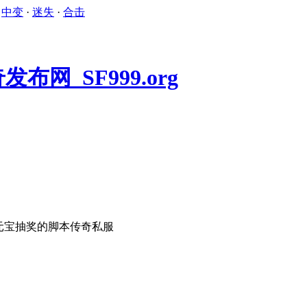
·
中变
·
迷失
·
合击
元宝抽奖的脚本传奇私服