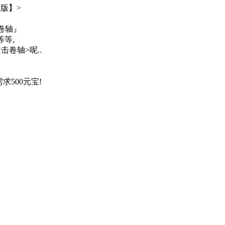
k版】>
卷轴』
等等,
轴>呢..
00元宝!