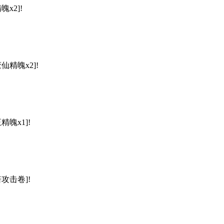
x2]!
仙精魄x2]!
精魄x1]!
倍攻击卷]!